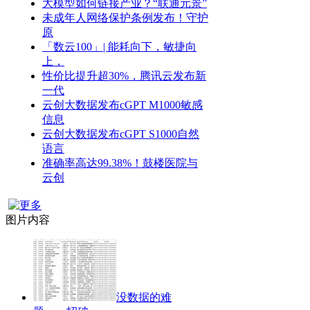
大模型如何链接产业？“联通元景”
未成年人网络保护条例发布！守护
原
「数云100」| 能耗向下，敏捷向
上，
性价比提升超30%，腾讯云发布新
一代
云创大数据发布cGPT M1000敏感
信息
云创大数据发布cGPT S1000自然
语言
准确率高达99.38%！鼓楼医院与
云创
图片内容
没数据的难