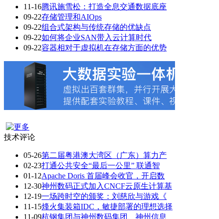
11-16
腾讯施雪松：打造全息交通数据底座
09-22
存储管理和AIOps
09-22
组合式架构与传统存储的优缺点
09-22
如何将企业SAN带入云计算时代
09-22
容器相对于虚拟机在存储方面的优势
技术评论
05-26
第二届粤港澳大湾区（广东）算力产
02-23
打通公共安全“最后一公里” 联通智
01-12
Apache Doris 首届峰会收官，开启数
12-30
神州数码正式加入CNCF云原生计算基
12-19
一场跨时空的颁奖：刘慈欣与游戏《
11-15
烽火集装箱IDC，敏捷部署的理想选择
11-09
杭钢集团与神州数码集团、神州信息