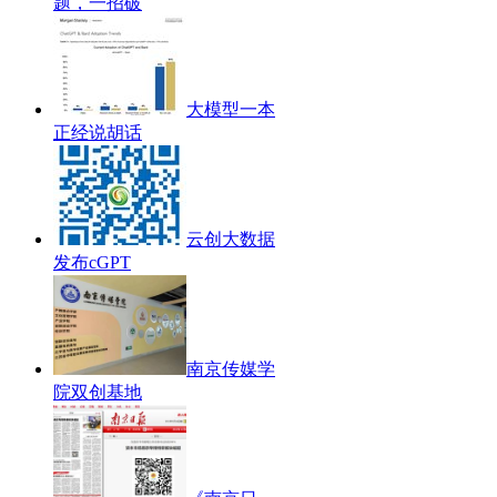
题，一招破
大模型一本
正经说胡话
云创大数据
发布cGPT
南京传媒学
院双创基地