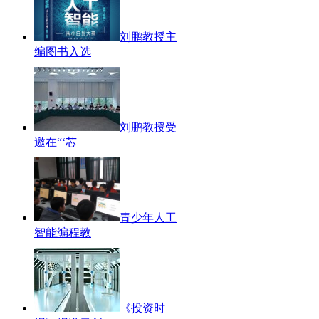
刘鹏教授主
编图书入选
刘鹏教授受
邀在“‘芯
青少年人工
智能编程教
《投资时