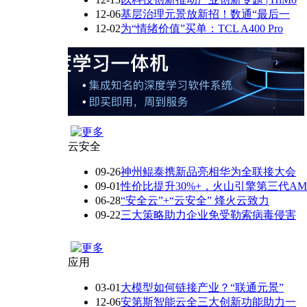
12-06
基层治理元景放新招！数通“最后一
12-02
为“情绪价值”买单：TCL A400 Pro
云安全
09-26
神州鲲泰携新品亮相华为全联接大会
09-01
性价比提升30%+，火山引擎第三代AM
06-28
“安全云”+“云安全” 烽火云致力
09-22
三大策略助力企业免受勒索病毒侵害
应用
03-01
大模型如何链接产业？“联通元景”
12-06
安第斯智能云全三大创新功能助力一