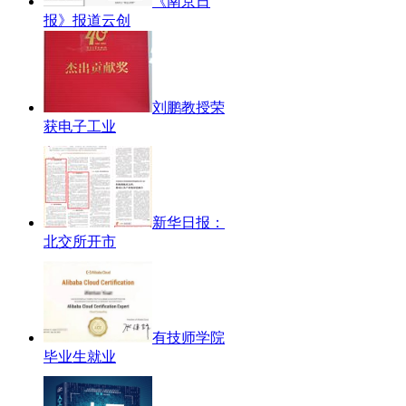
《南京日
报》报道云创
刘鹏教授荣
获电子工业
新华日报：
北交所开市
有技师学院
毕业生就业