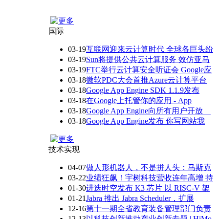
国际
03-19
互联网迎来云计算时代 全球各巨头纷
03-19
Sun将提供公共云计算服务 效仿亚马
03-19
FTC举行云计算安全听证会 Google应
03-18
微软PDC大会首推Azure云计算平台
03-18
Google App Engine SDK 1.1.9发布
03-18
在Google上托管你的应用 - App
03-18
Google App Engine向所有用户开放
03-18
Google App Engine发布 你写网站我
技术实现
04-07
做人形机器人，不是拼人头：马斯克
03-22
业绩狂飙！宇树科技营收连年高增 持
01-30
进迭时空发布 K3 芯片 以 RISC-V 架
01-21
Jabra 推出 Jabra Scheduler，扩展
12-16
第十一期全省教育装备管理部门负责
12-13
以科技创新推动产业创新专题 | HiMo