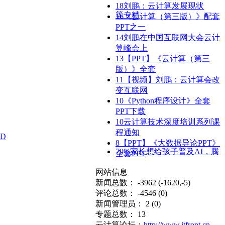
18
刘鹏：云计算发展现状
等专精
16
《云计算（第三版）》配套
PPT之一
14
刘鹏在中国互联网大会云计
算峰会上
13
【PPT】《云计算（第三
版）》全套
11
【视频】刘鹏：云计算会改
变互联网
10
《Python程序设计》全套
PPT下载
10
云计算技术深度培训系列课
程通知
D
8
【PPT】《大数据导论PPT》
70%家长想给孩子普及AI，腾
全套PPT
网站信息
新闻总数： -3962
(-1620,-5)
评论总数： -4546
(0)
新闻管理员： 2
(0)
专题总数： 13
云计算论坛：
http://www.itfront.cn