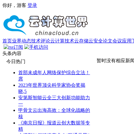
你好，游客
登录
首页
业界动态
技术评论
云计算技术
云存储
云安全
论文
会议
应用
头条内容
暂时没有相应新
今日热门
首部未成年人网络保护综合立法！
席
2023年世界顶尖科学家协会奖揭
晓,5
安第斯智能云全三大创新功能助力
一
甲骨文云出海高效：全球化战略的
核
《南京日报》报道云创大数据等专
精