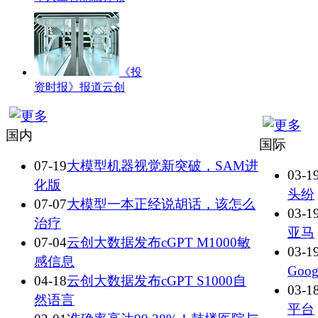
《投
资时报》报道云创
国内
国际
07-19
大模型机器视觉新突破，SAM进
03-1
化版
头纷
07-07
大模型一本正经说胡话，该怎么
03-1
治疗
亚马
07-04
云创大数据发布cGPT M1000敏
03-1
感信息
Goo
04-18
云创大数据发布cGPT S1000自
03-1
然语言
平台