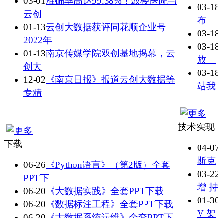
03-01
准确率高达99.38%！鼓楼医院与
03-1
云创
布
01-13
云创大数据获评同花顺企业号
03-1
2022年
03-1
01-13
南京传媒学院双创基地揭幕，云
放
创大
03-1
12-02
《南京日报》报道云创大数据等
站我
专精
技术实现
下载
04-0
斯克
06-26
《Python语言》（第2版）全套
03-2
PPT下
增 持
06-20
《大数据实践》全套PPT下载
01-3
06-20
《数据标注工程》全套PPT下载
V 架
06-20
《大数据系统运维》全套PPT下