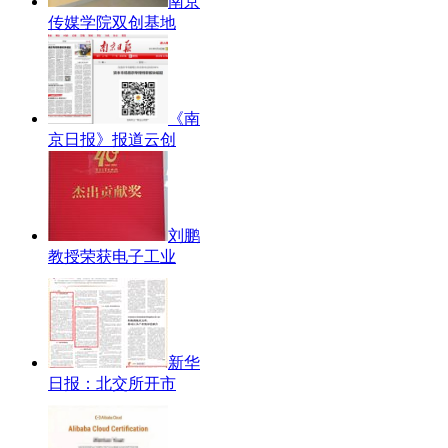
南京
传媒学院双创基地
《南
京日报》报道云创
刘鹏
教授荣获电子工业
新华
日报：北交所开市