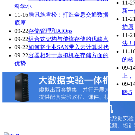
11-2
科学小
新一
11-16
腾讯施雪松：打造全息交通数据
11-2
底座
护原
09-22
存储管理和AIOps
11-2
09-22
组合式架构与传统存储的优缺点
法！
09-22
如何将企业SAN带入云计算时代
11-1
09-22
容器相对于虚拟机在存储方面的
的核
优势
09-1
上，
09-1
晓,5