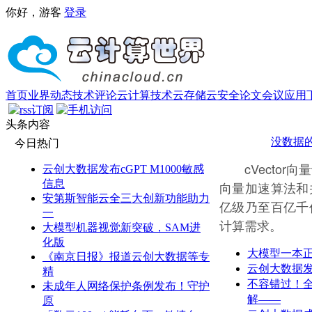
你好，游客
登录
首页
业界动态
技术评论
云计算技术
云存储
云安全
论文
会议
应用
头条内容
没数据
今日热门
cVector
云创大数据发布cGPT M1000敏感
信息
向量加速算法和
安第斯智能云全三大创新功能助力
亿级乃至百亿千
一
计算需求。
大模型机器视觉新突破，SAM进
化版
大模型一本
《南京日报》报道云创大数据等专
云创大数据发布
精
不容错过！
未成年人网络保护条例发布！守护
解——
原