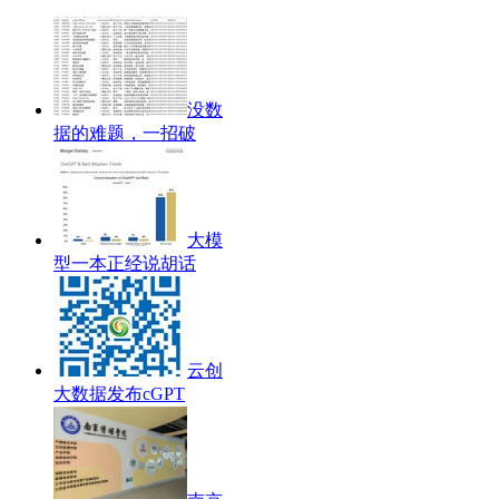
没数
据的难题，一招破
大模
型一本正经说胡话
云创
大数据发布cGPT