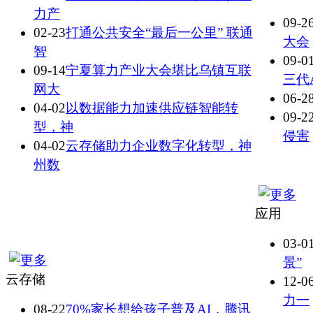
力产
09-2
02-23
打通公共安全“最后一公里” 联通
大会
智
09-0
09-14
宁夏算力产业大会堪比乌镇互联
三代
网大
06-2
04-02
以数据能力加速供应链智能转
09-2
型，神
侵害
04-02
云存储助力企业数字化转型，神
州数
应用
03-0
景”
云存储
12-0
力一
08-22
70%家长想给孩子普及AI，腾讯