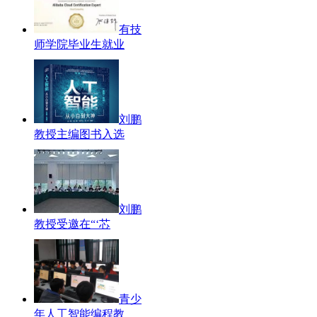
有技
师学院毕业生就业
刘鹏
教授主编图书入选
刘鹏
教授受邀在“‘芯
青少
年人工智能编程教