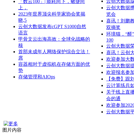
云创大数据
「数云100」| 能耗向下，敏捷向
上，
云创大数据
2023年世界顶尖科学家协会奖揭
览会
晓,5
喜讯！刘鹏
云创大数据发布cGPT S1000自然
双摘奖
语言
环境猫，“醛
甲骨文云出海高效：全球化战略的
100
核
云创大数据荣
首部未成年人网络保护综合立法！
喜讯！云创
席
欢迎参加大
容器相对于虚拟机在存储方面的优
云创大数据
势
欢迎报名参加
存储管理和AIOps
【免费】跟
云计算练兵
关于线上直播
会的通
欢迎参加20
云创大数据平
图片内容