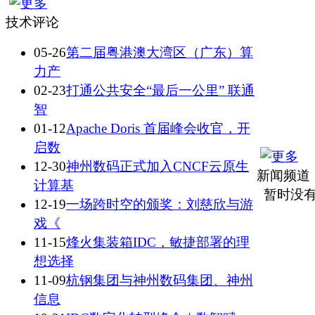
技术评论
05-26
第二届粤港澳大湾区（广东）算
力产
02-23
打通公共安全“最后一公里” 联通
智
01-12
Apache Doris 首届峰会收官，开
启数
12-30
神州数码正式加入CNCF云原生
新闻频道
计算基
暂时没有
12-19
一场跨时空的颁奖：刘慈欣与游
戏《
11-15
烽火集装箱IDC，敏捷部署的理
想选择
11-09
杭钢集团与神州数码集团、神州
信息