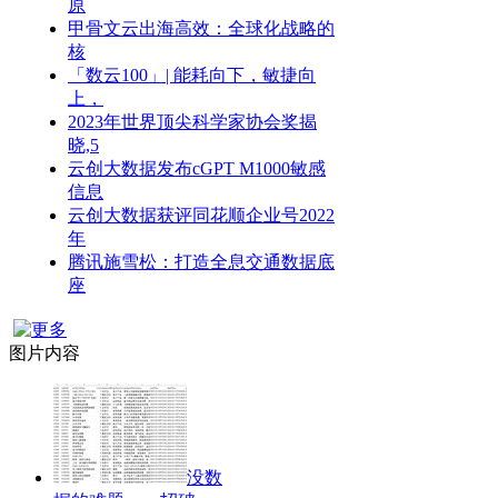
原
甲骨文云出海高效：全球化战略的
核
「数云100」| 能耗向下，敏捷向
上，
2023年世界顶尖科学家协会奖揭
晓,5
云创大数据发布cGPT M1000敏感
信息
云创大数据获评同花顺企业号2022
年
腾讯施雪松：打造全息交通数据底
座
图片内容
没数