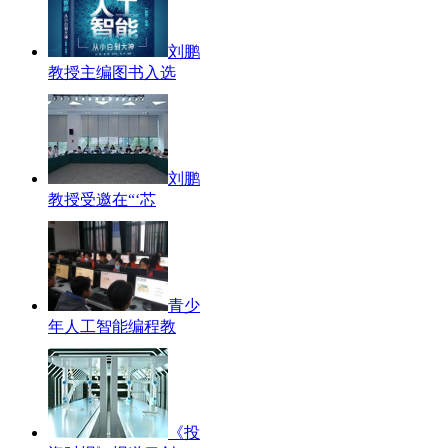
刘鹏
教授主编图书入选
刘鹏
教授受邀在“‘芯
青少
年人工智能编程教
《投