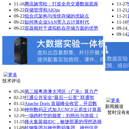
11-16
腾讯施雪松：打造全息交通数据底座
11-27
09-22
存储管理和AIOps
11-21
09-22
组合式架构与传统存储的优缺点
11-21
09-22
如何将企业SAN带入云计算时代
11-16
09-22
容器相对于虚拟机在存储方面的优势
09-14
09-14
技术评论
05-26
第二届粤港澳大湾区（广东）算力产
02-23
打通公共安全“最后一公里” 联通智
01-12
Apache Doris 首届峰会收官，开启数
新闻频道
12-30
神州数码正式加入CNCF云原生计算基
暂时没有
12-19
一场跨时空的颁奖：刘慈欣与游戏《
11-15
烽火集装箱IDC，敏捷部署的理想选择
11-09
杭钢集团与神州数码集团、神州信息