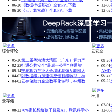
06-20
《数据挖掘基础》全套PPT下载
12-06
06-20
《云计算实战》全套PPT下载
12-02
综合评论
云安全
05-26
第二届粤港澳大湾区（广东）算力产
09-26
02-23
打通公共安全“最后一公里” 联通智
09-01
09-14
宁夏算力产业大会堪比乌镇互联网大
AMD
06-28
04-02
以数据能力加速供应链智能转型，神
09-22
04-02
云存储助力企业数字化转型，神州数
应用
云存储
03-01
08-22
70%家长想给孩子普及AI，腾讯科学小
12-06