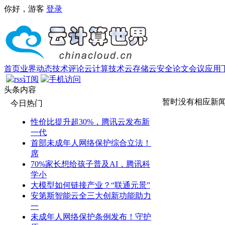
你好，游客
登录
首页
业界动态
技术评论
云计算技术
云存储
云安全
论文
会议
应用
头条内容
暂时没有相应新
今日热门
性价比提升超30%，腾讯云发布新
一代
首部未成年人网络保护综合立法！
席
70%家长想给孩子普及AI，腾讯科
学小
大模型如何链接产业？“联通元景”
安第斯智能云全三大创新功能助力
一
未成年人网络保护条例发布！守护