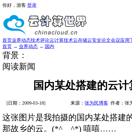
你好，游客
登录
首页
业界动态
技术评论
云计算技术
云存储
云安全
论文
会议
应用
首页
→
业界动态
→
国内
背景：
阅读新闻
国内某处搭建的云计
[日期：2009-03-18]
来源：
张为民博客
作者：张
这张图片是我拍摄的国内某处搭建
那故乡的云。(*^__^*) 嘻嘻……