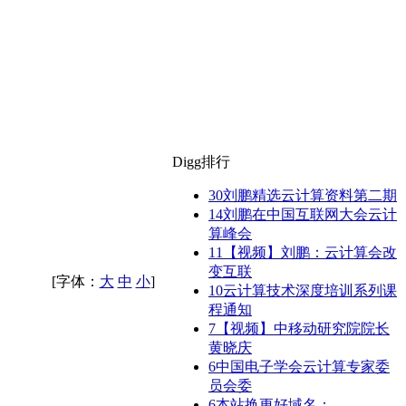
Digg排行
30
刘鹏精选云计算资料第二期
14
刘鹏在中国互联网大会云计
算峰会
11
【视频】刘鹏：云计算会改
变互联
[字体：
大
中
小
]
10
云计算技术深度培训系列课
程通知
7
【视频】中移动研究院院长
黄晓庆
6
中国电子学会云计算专家委
员会委
6
本站换更好域名：