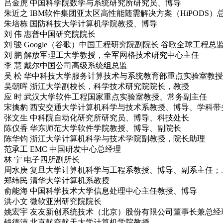
吕金虎 中国科学院数学与系统研究所研究员、博导
朱近之 IBM软件集团亚太区高性能随需解决方案（HiPODS）总
朱培栋 国防科技大学计算机学院教授、博导
刘 伟 惠普中国研究院院长
刘 骏 Google（谷歌）中国工程研究院副院长 谷歌全球工程总
刘 鹏 解放军理工大学教授，全军网格技术研究中心主任
李 慧 戴尔中国公司高级系统组总监
吴 松 华中科技大学服务计算技术与系统教育部重点实验室教
吴朝晖 浙江大学副校长，科学技术研究院院长，教授
应 时 武汉大学软件工程国家重点实验室教授、常务副主任
宋擒豹 西安交通大学计算机科学与技术系教授、博导、学科带
张文生 中科院自动化研究所研究员、博导、科技处长
陈仪香 华东师范大学软件学院教授、博导、副院长
陈华钧 浙江大学计算机科学与技术学院副教授，院长助理
范承工 EMC 中国研发中心总经理
林 宁 电子四所副所长
周水庚 复旦大学计算机科学与工程系教授、博导、副系主任
郑纬民 清华大学计算机系教授
俞能海 中国科学技术大学信息处理中心主任教授、博导
洪小文 微软亚洲研究院院长
姚宏宇 友友新创系统技术（北京）股份有限公司董事长兼总经
钱德沛 北京航空航天大学计算机学院教授