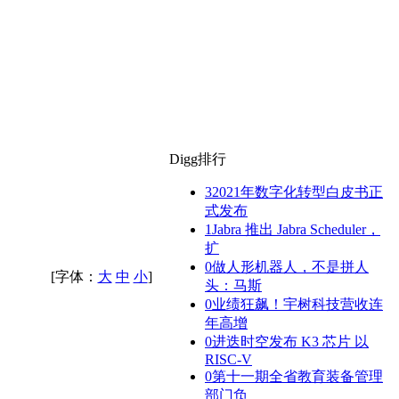
Digg排行
3
2021年数字化转型白皮书正
式发布
1
Jabra 推出 Jabra Scheduler，
扩
0
做人形机器人，不是拼人
[字体：
大
中
小
]
头：马斯
0
业绩狂飙！宇树科技营收连
年高增
0
进迭时空发布 K3 芯片 以
RISC-V
0
第十一期全省教育装备管理
部门负