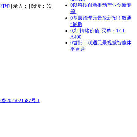
0
以科技创新推动产业创新专
打印
| 录入： | 阅读：
次
题 |
0
基层治理元景放新招！数通
“最后
0
为“情绪价值”买单：TCL
A400
0
首批！联通元景视觉智能体
平台通
P备2025021587号-1