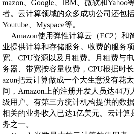
mazon
、
Google
、
IBM、
微软和Yaho
者。云计算领域的众多成功公司还包
Youtube
、
Myspace
等。
Amazon
使用弹性计算云（
EC2
）和
业提供计算和存储服务。收费的服务
宽、
CPU
资源以及月租费。月租费与
务器、带宽按容量收费，
CPU
根据时长
azon
把云计算做成一个大生意没有花太
间，
Amazon
上的注册开发人员达
44
万
级用户。有第三方统计机构提供的数
相关的业务收入已达
1
亿美元。云计算
务之一。