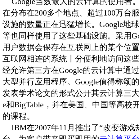
Google
当数最大的云计算的使用者
在分布在
200
多个地点、超过
100
万台
设施的数量正在迅猛增长。
Google
地
等也同样使用了这些基础设施。采用
G
用户数据会保存在互联网上的某个位
互联网相连的系统十分便利地访问这
经允许第三方在
Google
的云计算中通
大型并行应用程序。
Google
值得称颂
发表学术论文的形式公开其云计算三
e
和
BigTable
，并在美国、中国等高校
的课程。
IBM
在
2007
年
11
月推出了“改变游戏