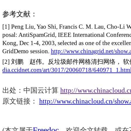
参考文献：
[1] Peng Liu, Yao Shi, Francis C. M. Lau, Cho-Li 
posal: AntiSpamGrid, IEEE International Conferen
Kong
, Dec 1-4, 2003, selected as one of the excellen
GridDemo session.
http://www.chinagrid.net/sho
[2]
刘鹏 赵伟。反垃圾邮件网格清扫网络， 软
dia.ccidnet.com/art/3017/20060718/640971_1.htm
出处：中国云计算
http://www.chinacloud.c
原文链接：
http://www.chinacloud.cn/sho
Freedoc
(
本文属于
，欢迎全文转载，或在