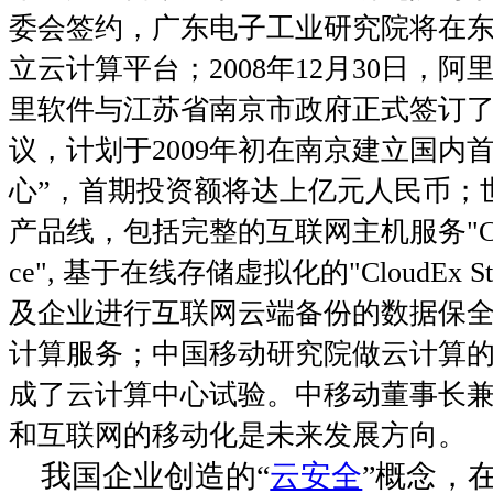
委会签约，广东电子工业研究院将在
立云计算平台；
2008
年
12
月
30
日
，阿
里软件与江苏省南京市政府正式签订
议，计划于
2009
年初在南京建立国内首
心”，首期投资额将达上亿元人民币；
产品线，包括完整的互联网主机服务
"C
ce",
基于在线存储虚拟化的
"CloudEx St
及企业进行互联网云端备份的数据保
计算服务；中国移动研究院做云计算
成了云计算中心试验。中移动董事长
和互联网的移动化是未来发展方向。
我国企业创造的“
云安全
”概念，