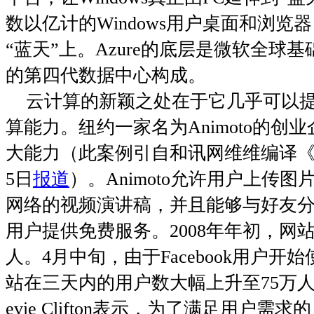
数以亿计的
Windows
用户桌面和浏览器
“蓝天”上。
Azure
的底层是微软全球基
的第四代数据中心构成。
云计算的新颖之处在于它几乎可以
算能力。纽约一家名为
Animoto
的创业
大能力（此案例引自和讯网维维编译
5
日
报道
）。
Animoto
允许用户上传图
网络的视频演讲稿，并且能够与好友
用户提供免费服务。
2008
年年初，网
人。
4
月中旬，由于
Facebook
用户开始
站在三天内的用户数大幅上升至
75
万
evie Clifton
表示，为了满足用户需求的