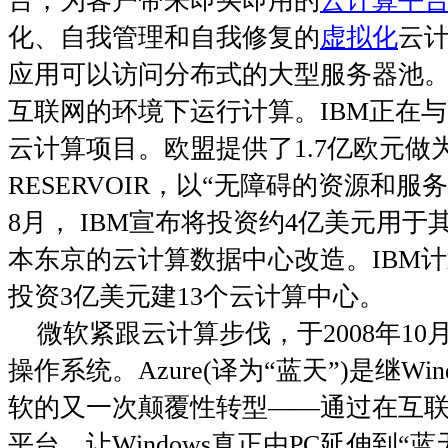
台，为客户带来即买即用的
云计算平
化、自我管理和自我修复的
虚拟化
云
应用可以访问分布式的大型服务器池
互联网的环境下运行计算。
IBM
正在与
云计算项目。欧盟提供了
1.7
亿欧元做
RESERVOIR
，以“无障碍的资源和服务
8
月，
IBM
宣布将投资约
4
亿美元用于
本东京的云计算数据中心改造。
IBM
计
投资
3
亿美元建
13
个云计算中心。
微软紧跟云计算步伐，于
2008
年
10
操作系统。
Azure(
译为“蓝天”
)
是继
Win
软的又一次颠覆性转型——通过在互
平台，让
Windows
真正由
PC
延伸到“蓝