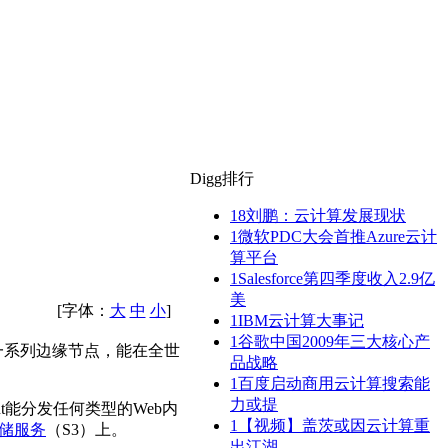
Digg排行
18
刘鹏：云计算发展现状
1
微软PDC大会首推Azure云计
算平台
1
Salesforce第四季度收入2.9亿
美
[字体：
大
中
小
]
1
IBM云计算大事记
1
谷歌中国2009年三大核心产
一系列边缘节点，能在全世
品战略
1
百度启动商用云计算搜索能
力或提
nt能分发任何类型的Web内
1
【视频】盖茨或因云计算重
存储服务
（S3）上。
出江湖