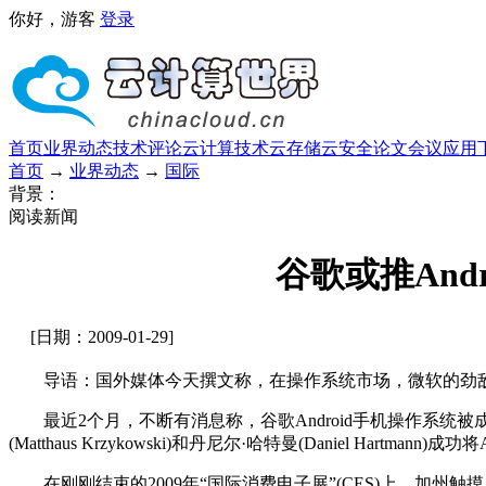
你好，游客
登录
首页
业界动态
技术评论
云计算技术
云存储
云安全
论文
会议
应用
首页
→
业界动态
→
国际
背景：
阅读新闻
谷歌或推Andr
[日期：2009-01-29]
导语：国外媒体今天撰文称，在操作系统市场，微软的劲敌可不能
最近2个月，不断有消息称，谷歌Android手机操作系统被成功安
(Matthaus Krzykowski)和丹尼尔·哈特曼(Daniel Hartmann
在刚刚结束的2009年“国际消费电子展”(CES)上，加州触摸屏设备