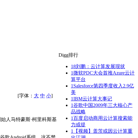
Digg排行
18
刘鹏：云计算发展现状
1
微软PDC大会首推Azure云计
算平台
1
Salesforce第四季度收入2.9亿
美
[字体：
大
中
小
]
1
IBM云计算大事记
1
谷歌中国2009年三大核心产
品战略
1
百度启动商用云计算搜索能
合创始人马特豪斯·柯里科斯基
力或提
1
【视频】盖茨或因云计算重
谷歌Android系统。这不禁
出江湖