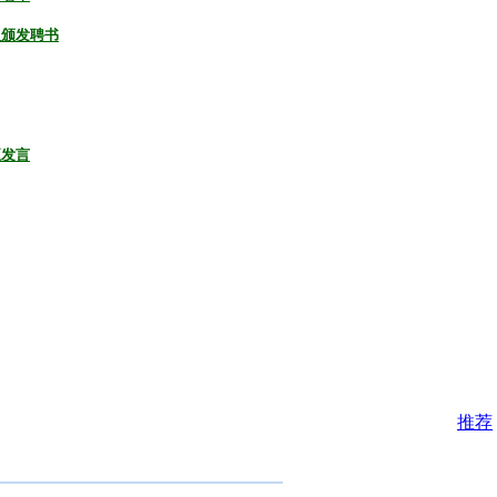
员颁发聘书
正发言
推荐