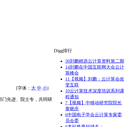
Digg排行
30
刘鹏精选云计算资料第二期
14
刘鹏在中国互联网大会云计
算峰会
11
【视频】刘鹏：云计算会改
变互联
[字体：
大
中
小
]
10
云计算技术深度培训系列课
程通知
部门先进、院士专，共同研
7
【视频】中移动研究院院长
黄晓庆
6
中国电子学会云计算专家委
员会委
6
本站换更好域名：