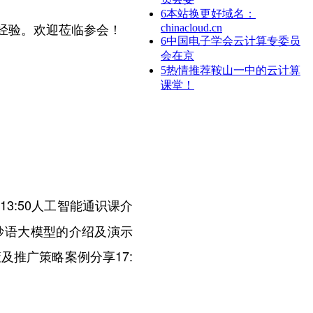
6
本站换更好域名：
经验。欢迎莅临参会！
chinacloud.cn
6
中国电子学会云计算专委员
会在京
5
热情推荐鞍山一中的云计算
课堂！
0-13:50人工智能通识课介
:40妙语大模型的介绍及演示
政策及推广策略案例分享17: