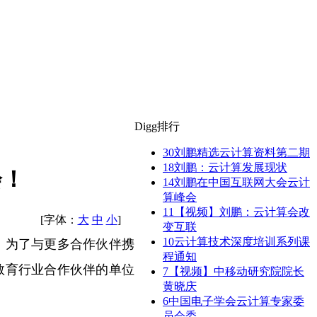
Digg排行
30
刘鹏精选云计算资料第二期
18
刘鹏：云计算发展现状
会！
14
刘鹏在中国互联网大会云计
算峰会
11
【视频】刘鹏：云计算会改
[字体：
大
中
小
]
变互联
。为了与更多合作伙伴携
10
云计算技术深度培训系列课
程通知
教育行业合作伙伴的单位
7
【视频】中移动研究院院长
黄晓庆
6
中国电子学会云计算专家委
员会委