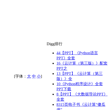
Digg排行
44
【PPT】《Python语言
PPT》全套
16
《云计算（第三版）》配套
PPT之
13
【PPT】《云计算（第三
[字体：
大
中
小
]
版）》全
10
《Python程序设计》全套
PPT下载
8
【PPT】《大数据导论PPT》
全套
8
315页电子书《云计算“傻瓜
书”