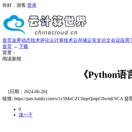
你好，游客
登录
首页
业界动态
技术评论
云计算技术
云存储
云安全
论文
会议
应用
首页
→
下载
背景：
阅读新闻
《Python
[日期：2024-06-26]
链接: https://pan.baidu.com/s/1v5MoCZC6iqeQmpC0wmESCA 提
0
顶一下