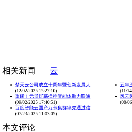
相关新闻
云
楚天云公司成立十周年暨创新发展大
五年
(12/02/2025 15:27:10)
(11/14
重磅！元景屏幕操控智能体助力联通
风云
(09/02/2025 17:40:51)
(08/06
百度智能云国产万卡集群率先通过信
(07/23/2025 11:03:05)
本文评论