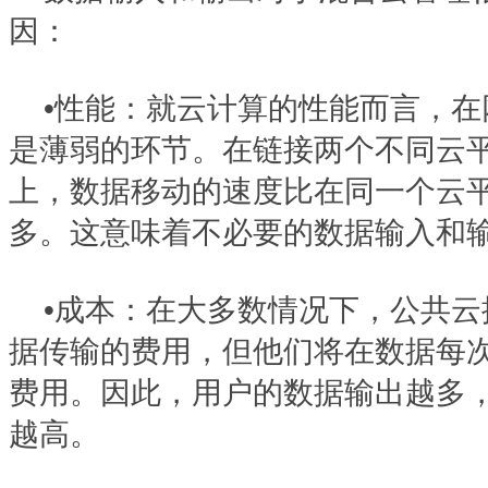
因：
•性能：就云计算的性能而言，
是薄弱的环节。在链接两个不同云
上，数据移动的速度比在同一个云
多。这意味着不必要的数据输入和
•成本：在大多数情况下，公共
据传输的费用，但他们将在数据每
费用。因此，用户的数据输出越多
越高。