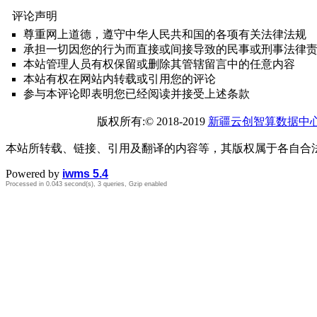
评论声明
尊重网上道德，遵守中华人民共和国的各项有关法律法规
承担一切因您的行为而直接或间接导致的民事或刑事法律
本站管理人员有权保留或删除其管辖留言中的任意内容
本站有权在网站内转载或引用您的评论
参与本评论即表明您已经阅读并接受上述条款
版权所有:© 2018-2019
新疆云创智算数据中
本站所转载、链接、引用及翻译的内容等，其版权属于各自合
Powered by
iwms 5.4
Processed in 0.043 second(s), 3 queries, Gzip enabled