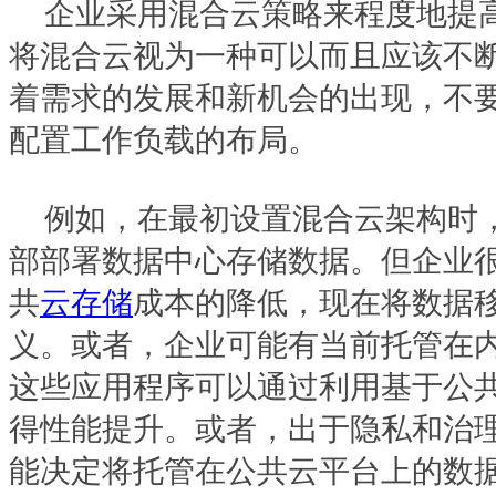
企业采用混合云策略来程度地提
将混合云视为一种可以而且应该不
着需求的发展和新机会的出现，不
配置工作负载的布局。
例如，在最初设置混合云架构时
部部署数据中心存储数据。但企业
共
云存储
成本的降低，现在将数据
义。或者，企业可能有当前托管在
这些应用程序可以通过利用基于公
得性能提升。或者，出于隐私和治
能决定将托管在公共云平台上的数