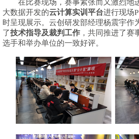
在比赛现场，赛事紧张而又激烈地进
大数据开发的
云计算实训平台
进行现场
时呈现展示。云创研发部经理杨震宇作
了
技术指导及裁判工作
，共同推进了赛
选手和举办单位的一致好评。