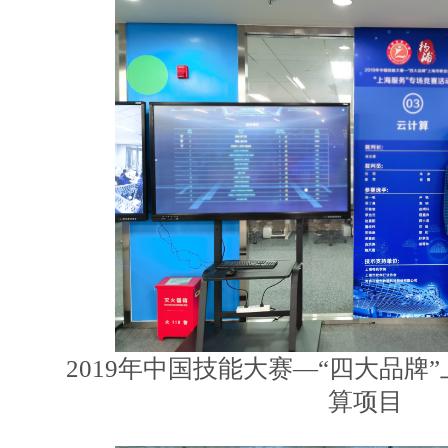
2019年中国技能大赛—“四大品牌
算项目