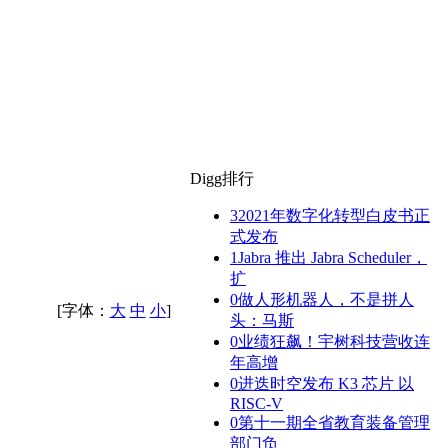
Digg排行
3
2021年数字化转型白皮书正
式发布
1
Jabra 推出 Jabra Scheduler，
扩
0
做人形机器人，不是拼人
[字体：
大
中
小
]
头：马斯
0
业绩狂飙！宇树科技营收连
年高增
0
进迭时空发布 K3 芯片 以
RISC-V
0
第十一期全省教育装备管理
部门负