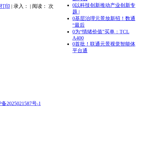
0
以科技创新推动产业创新专
打印
| 录入： | 阅读：
次
题 |
0
基层治理元景放新招！数通
“最后
0
为“情绪价值”买单：TCL
A400
0
首批！联通元景视觉智能体
平台通
P备2025021587号-1