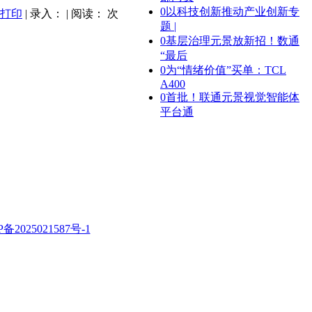
0
以科技创新推动产业创新专
打印
| 录入： | 阅读：
次
题 |
0
基层治理元景放新招！数通
“最后
0
为“情绪价值”买单：TCL
A400
0
首批！联通元景视觉智能体
平台通
P备2025021587号-1