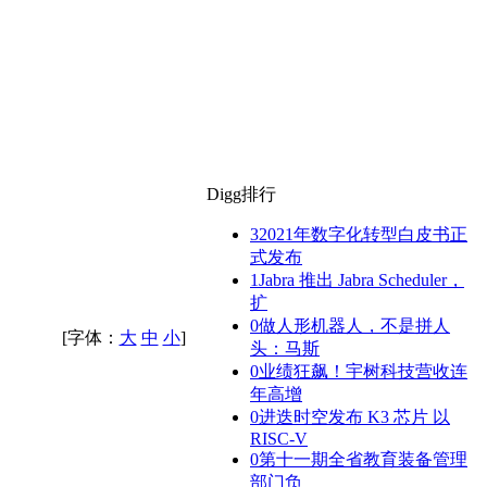
Digg排行
3
2021年数字化转型白皮书正
式发布
1
Jabra 推出 Jabra Scheduler，
扩
0
做人形机器人，不是拼人
[字体：
大
中
小
]
头：马斯
0
业绩狂飙！宇树科技营收连
年高增
0
进迭时空发布 K3 芯片 以
RISC-V
0
第十一期全省教育装备管理
部门负