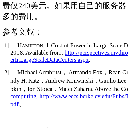
费仅240美元。如果用自己的服务
多的费用。
参考文献：
[1]
H
, J. Cost of Power in Large-Scale 
AMILTON
2008. Available from:
http://perspectives.mvd
erInLargeScaleDataCenters.aspx
.
[2]
Michael Armbrust
，
Armando Fox
，
Rean Gr
ndy H. Katz
，
Andrew Konwinski
，
Gunho Lee
bkin
，
Ion Stoica
，
Matei Zaharia. Above the C
computing
.
http://www.eecs.berkeley.edu/Pub
pdf
。