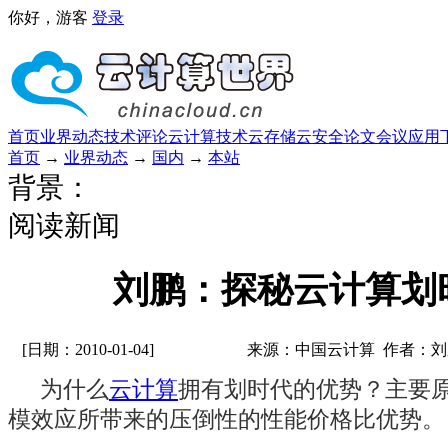
你好，游客
登录
首页
业界动态
技术评论
云计算技术
云存储
云安全
论文
会议
应用
首页
→
业界动态
→
国内
→
本站
背景：
阅读新闻
刘鹏：探秘云计算划
[日期：2010-01-04]
来源：中国云计算 作者：刘
为什么
云计算
拥有划时代的优势？主要
模效应所带来的压倒性的性能价格比优势。