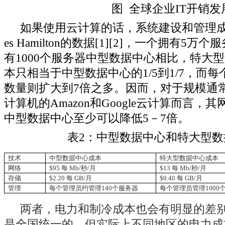
图 全球企业IT开销发
如果使用云计算的话，系统建设和管理成
es Hamilton的数据[1][2]，一个拥有
有1000个服务器中型数据中心相比，特大
本只相当于中型数据中心的1/5到1/7，而
数量则扩大到7倍之多。因而，对于规模通
计算机的Amazon和Google云计算而言
中型数据中心至少可以降低5－7倍。
表2：中型数据中心和特大型
技术
中型数据中心成本
特大型数据中心成本
网络
$95
每
Mb/
秒
/
月
$13
每
Mb/
秒
/
月
存储
$2.20
每
GB/
月
$0.40
每
GB/
月
管理
每个管理员约管理
140
个服务器
每个管理员管理
1000
两者，电力和制冷成本也会有明显的差
是全国统一的，但实际上不同地区的电力成本