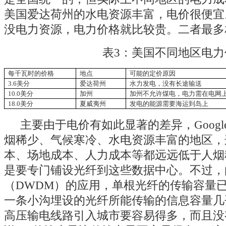
美国爱达荷州的水电资源丰富，电价很便宜
没电力资源，电力价格就比较贵。二者最多
表3：美国不同地区电力
每千瓦时的价格
地点
可能的定价原因
3.6
美分
爱达荷州
水力发电，没有长途输送
10.0
美分
加州
加州不允许煤电，电力需在电网
18.0
美分
夏威夷州
发电的能源需要海运到岛上
主要由于电价有如此显著的差异，Goog
烟稀少、气候寒冷、水电资源丰富的地区，
本、场地成本、人力成本等都远远低于人烟
是要专门铺设光纤到这些数据中心。不过，
（DWDM）的应用，单根光纤的传输容量已超过
一条小沟埋设的光纤所能传输的信息容量几
高压输电线路引入城市要容易得多，而且没有衰