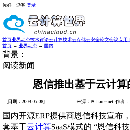
你好，游客
登录
首页
业界动态
技术评论
云计算技术
云存储
云安全
论文
会议
应用
首页
→
业界动态
→
国内
背景：
阅读新闻
恩信推出基于云计算
[日期：2009-05-08]
来源：PChome.net 作者：
国内开源ERP提供商恩信科技宣布
套基于
云计算
SaaS模式的 “恩信科技