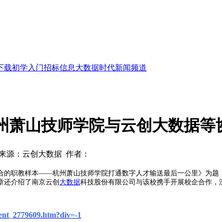
下载
初学入门
招标信息
大数据时代
新闻频道
州萧山技师学院与云创大数据等
来源：云创大数据 作者：
合的职教样本——杭州萧山技师学院打通数字人才输送最后一公里》为题
章还介绍了南京云创
大数据
科技股份有限公司与该校携手开展校企合作，
tent_2779609.htm?div=-1