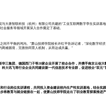
大唐智联科技（杭州）有限公司共建的“工业互联网数字孪生实训基地”
、社会服务等领域开展深入合作奠定了基础。
间不平衡的鸿沟。”萧山技师学院校长许红平告诉记者，“深化数字经济
的两难困境，完善协同育人机制，从而达成共赢。”
、新华三集团、德国西门子等20家企业开展了校企合作，并携手南京云创
、科大讯飞等行业企业共同建设新一代信息技术专业群，促进校企“双元”
和行业岗位实训课程，共同投入资金建设校内生产性实训基地，结合实践
一步将教育与就业链接在一起，使萧山技师学院走出了职业教育探索推进