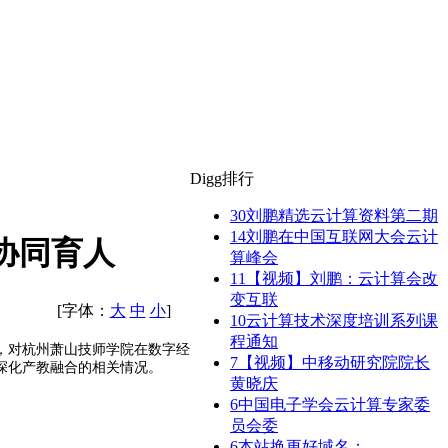
Digg排行
30
刘鹏精选云计算资料第二期
14
刘鹏在中国互联网大会云计
协同育人
算峰会
11
【视频】刘鹏：云计算会改
变互联
[字体：
大
中
小
]
10
云计算技术深度培训系列课
程通知
，对杭州萧山技师学院在数字经
7
【视频】中移动研究院院长
深化产教融合的相关情况。
黄晓庆
6
中国电子学会云计算专家委
员会委
6
本站换更好域名：